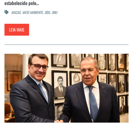
estabelecido pelo...
,
,
,
MACAÉ
MEIO AMBIENTE
ODS
ONU
LEIA MAIS