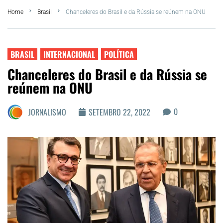
Home
Brasil
Chanceleres do Brasil e da Rússia se reúnem na ONU
FLA Araru 2026
Araruama
BRASIL
INTERNACIONAL
POLÍTICA
Chanceleres do Brasil e da Rússia se
Região dos Lagos
reúnem na ONU
Agenda Cultural
0
JORNALISMO
SETEMBRO 22, 2022
Colunistas
Matérias Exclusivas