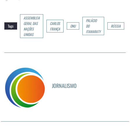
ASSEMBLEIA
PALÁCIO
GERAL DAS
CARLOS
Tags:
ONU
DO
RÚSSIA
NAÇÕES
FRANÇA
ITAMARATY
UNIDAS
JORNALISMO