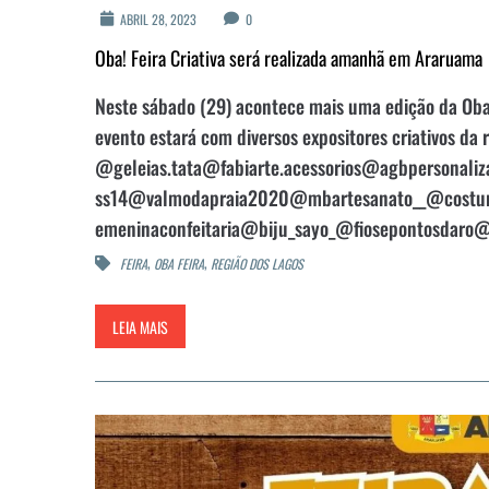
ABRIL 28, 2023
0
Oba! Feira Criativa será realizada amanhã em Araruama
Neste sábado (29) acontece mais uma edição da Oba!
evento estará com diversos expositores criativos da 
@geleias.tata@fabiarte.acessorios@agbpersonali
ss14@valmodapraia2020@mbartesanato__@costura
emeninaconfeitaria@biju_sayo_@fiosepontosdaro@p
,
,
FEIRA
OBA FEIRA
REGIÃO DOS LAGOS
LEIA MAIS