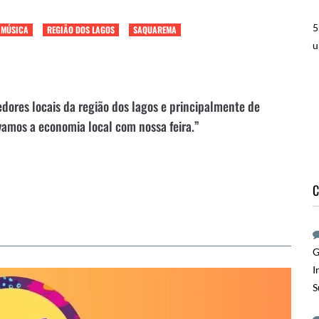
5
MÚSICA
REGIÃO DOS LAGOS
SAQUAREMA
u
ores locais da região dos lagos e principalmente de
vamos a economia local com nossa feira.”
C
G
I
S