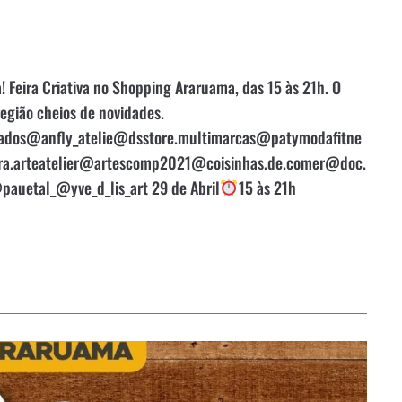
 Feira Criativa no Shopping Araruama, das 15 às 21h. O
região cheios de novidades.
zados@anfly_atelie@dsstore.multimarcas@patymodafitne
.arteatelier@artescomp2021@coisinhas.de.comer@doc.
auetal_@yve_d_lis_art 29 de Abril
15 às 21h