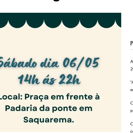
P
A
2
“
e
C
p
C
c