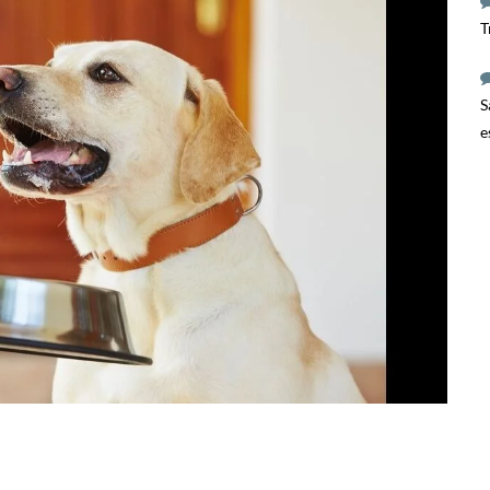
T
S
e