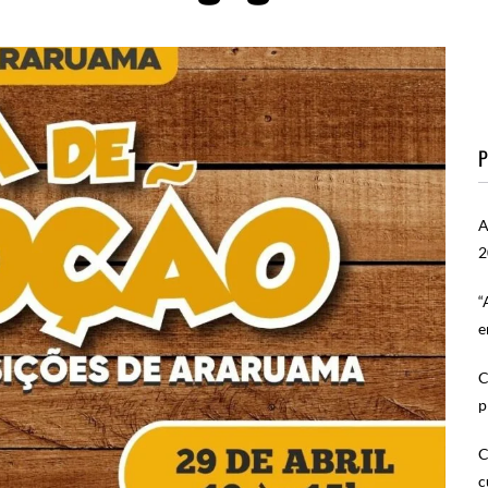
P
A
2
“
e
C
p
C
c