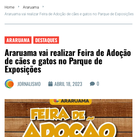
Home
Araruama
FLA Araru 2026
Araruama vai realizar Feira de Adoção de cães e gatos no Parque de Exposições
Araruama
ARARUAMA
DESTAQUES
Região dos Lagos
Araruama vai realizar Feira de Adoção
de cães e gatos no Parque de
Agenda Cultural
Exposições
Colunistas
0
JORNALISMO
ABRIL 18, 2023
Matérias Exclusivas