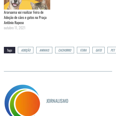
Araruama vai realizar Feira de
Adoção de cães e gatos na Praça
Antônio Raposo
outubro 11, 2021
Tags:
ADOÇÃO
ANIMAIS
CACHORRO
FEIRA
GATO
PET
JORNALISMO