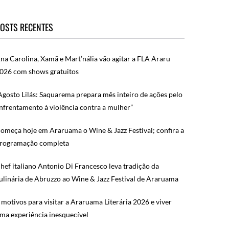
OSTS RECENTES
na Carolina, Xamã e Mart’nália vão agitar a FLA Araru
026 com shows gratuitos
Agosto Lilás: Saquarema prepara mês inteiro de ações pelo
nfrentamento à violência contra a mulher”
omeça hoje em Araruama o Wine & Jazz Festival; confira a
rogramação completa
hef italiano Antonio Di Francesco leva tradição da
ulinária de Abruzzo ao Wine & Jazz Festival de Araruama
 motivos para visitar a Araruama Literária 2026 e viver
ma experiência inesquecível