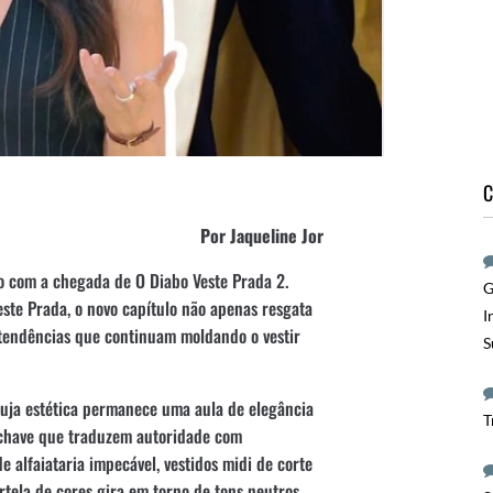
C
Por Jaqueline Jor
o com a chegada de O Diabo Veste Prada 2.
G
ste Prada, o novo capítulo não apenas resgata
I
tendências que continuam moldando o vestir
S
 cuja estética permanece uma aula de elegância
T
-chave que traduzem autoridade com
de alfaiataria impecável, vestidos midi de corte
rtela de cores gira em torno de tons neutros