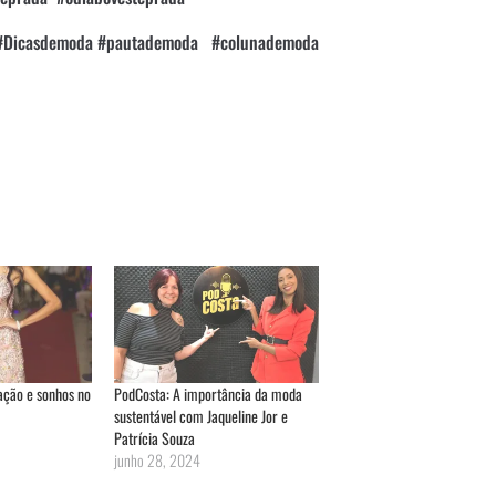
a #Dicasdemoda #pautademoda #colunademoda
ração e sonhos no
PodCosta: A importância da moda
sustentável com Jaqueline Jor e
Patrícia Souza
junho 28, 2024