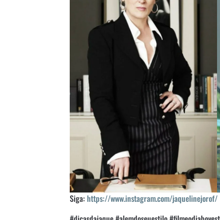
Siga:
https://www.instagram.com/jaquelinejorof/
#dicasdajaque #alemdoseuestilo #filmeodiabove