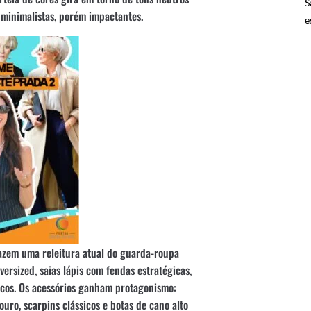
S
s minimalistas, porém impactantes.
e
azem uma releitura atual do guarda-roupa
versized, saias lápis com fendas estratégicas,
icos. Os acessórios ganham protagonismo:
ouro, scarpins clássicos e botas de cano alto