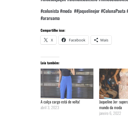
#colunista #moda ##jaquelinejor #ColunaPaut
#araruama
Compartilhe isso:
X
Facebook
Mais
Leia também:
A calça cargo está de volta!
Jaqueline Jor: supe
abril 3, 2023
mundo da moda
janeiro 6, 2022