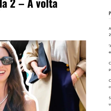
a 2 – A volta
!
P
A
2
“
e
C
p
C
c
5
u