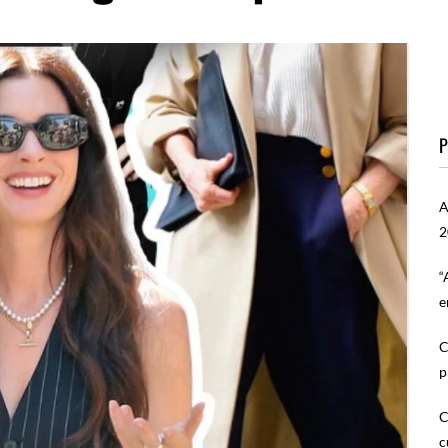
P
A
2
“
e
C
p
C
c