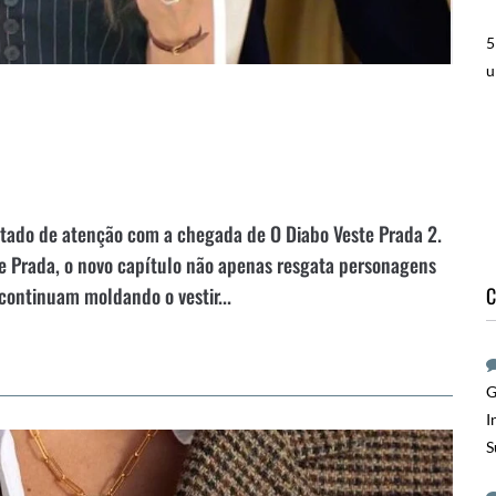
5
u
stado de atenção com a chegada de O Diabo Veste Prada 2.
e Prada, o novo capítulo não apenas resgata personagens
C
ontinuam moldando o vestir...
G
I
S