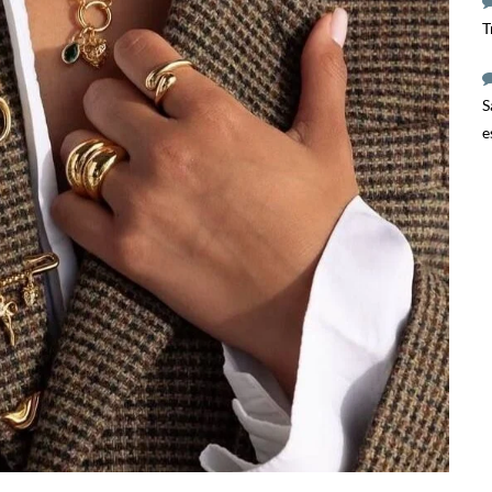
T
S
e