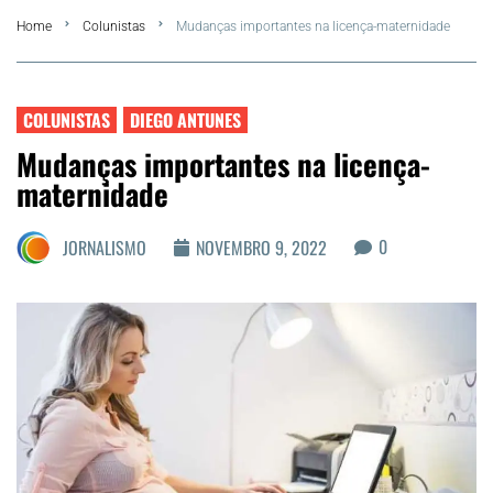
Home
Colunistas
Mudanças importantes na licença-maternidade
FLA Araru 2026
Araruama
COLUNISTAS
DIEGO ANTUNES
Mudanças importantes na licença-
Região dos Lagos
maternidade
Agenda Cultural
0
JORNALISMO
NOVEMBRO 9, 2022
Colunistas
Matérias Exclusivas