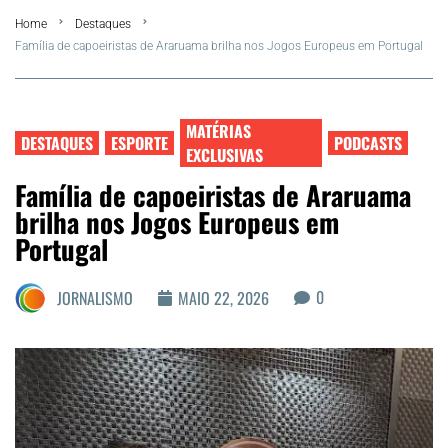
Home
Destaques
FLA Araru 2026
Família de capoeiristas de Araruama brilha nos Jogos Europeus em Portugal
Araruama
MATÉRIAS
Região dos Lagos
DESTAQUES
ESPORTE
PODCASTS
EXCLUSIVAS
Família de capoeiristas de Araruama
Agenda Cultural
brilha nos Jogos Europeus em
Portugal
Colunistas
0
JORNALISMO
MAIO 22, 2026
Matérias Exclusivas