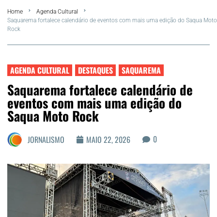
Home
Agenda Cultural
Summer
Saquarema fortalece calendário de eventos com mais uma edição do Saqua Moto
Rock
Araruama
Região dos Lagos
AGENDA CULTURAL
DESTAQUES
SAQUAREMA
Saquarema fortalece calendário de
Agenda Cultural
eventos com mais uma edição do
Saqua Moto Rock
Colunistas
0
JORNALISMO
MAIO 22, 2026
Matérias Exclusivas