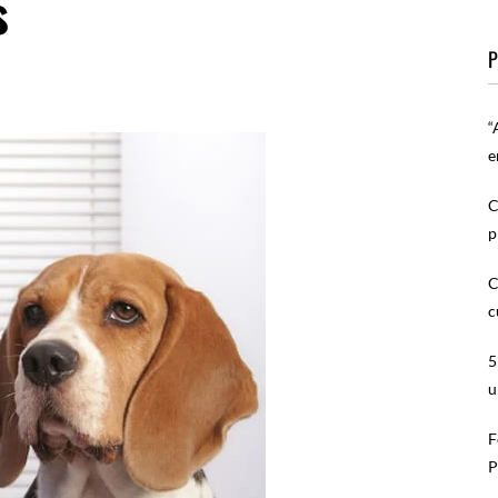
s
P
“
e
C
p
C
c
5
u
F
P