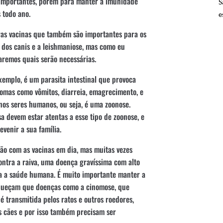
 importantes, porém para manter a imunidade
S
 todo ano.
e
tras vacinas que também são importantes para os
e dos canis e a leishmaniose, mas como eu
aremos quais serão necessárias.
xemplo, é um parasita intestinal que provoca
tomas como vômitos, diarreia, emagrecimento, e
nos seres humanos, ou seja, é uma zoonose.
 devem estar atentas a esse tipo de zoonose, e
venir a sua família.
ão com as vacinas em dia, mas muitas vezes
ontra a raiva, uma doença gravíssima com alto
ra a saúde humana. É muito importante manter a
squeçam que doenças como a cinomose, que
 é transmitida pelos ratos e outros roedores,
 cães e por isso também precisam ser