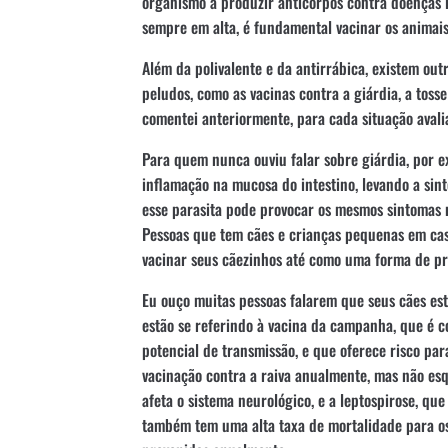
organismo a produzir anticorpos contra doenças
sempre em alta, é fundamental vacinar os animais
Além da polivalente e da antirrábica, existem ou
peludos, como as vacinas contra a giárdia, a toss
comentei anteriormente, para cada situação avali
Para quem nunca ouviu falar sobre giárdia, por e
inflamação na mucosa do intestino, levando a sin
esse parasita pode provocar os mesmos sintomas 
Pessoas que tem cães e crianças pequenas em casa
vacinar seus cãezinhos até como uma forma de pre
Eu ouço muitas pessoas falarem que seus cães est
estão se referindo à vacina da campanha, que é c
potencial de transmissão, e que oferece risco pa
vacinação contra a raiva anualmente, mas não e
afeta o sistema neurológico, e a leptospirose, que
também tem uma alta taxa de mortalidade para os