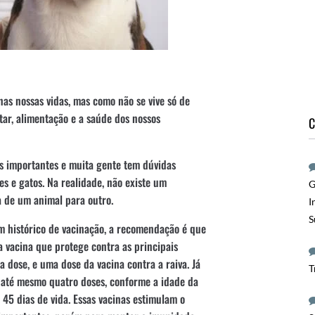
as nossas vidas, mas como não se vive só de
ar, alimentação e a saúde dos nossos
C
s importantes e muita gente tem dúvidas
s e gatos. Na realidade, não existe um
G
a de um animal para outro.
I
S
m histórico de vacinação, a recomendação é que
a vacina que protege contra as principais
a dose, e uma dose da vacina contra a raiva. Já
T
u até mesmo quatro doses, conforme a idade da
 45 dias de vida. Essas vacinas estimulam o