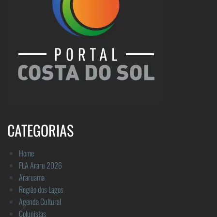
CATEGORIAS
Home
FLA Araru 2026
Araruama
Região dos Lagos
Agenda Cultural
Colunistas