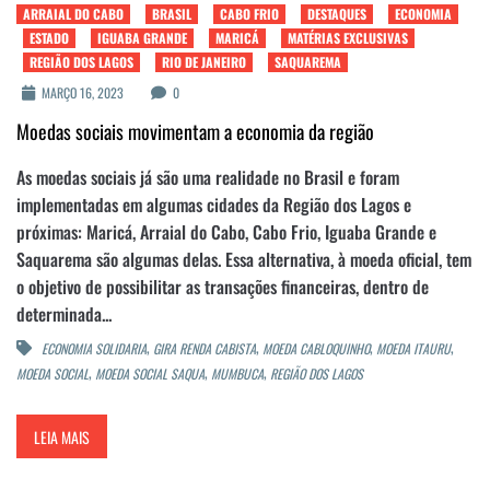
ARRAIAL DO CABO
BRASIL
CABO FRIO
DESTAQUES
ECONOMIA
ESTADO
IGUABA GRANDE
MARICÁ
MATÉRIAS EXCLUSIVAS
REGIÃO DOS LAGOS
RIO DE JANEIRO
SAQUAREMA
MARÇO 16, 2023
0
Moedas sociais movimentam a economia da região
As moedas sociais já são uma realidade no Brasil e foram
implementadas em algumas cidades da Região dos Lagos e
próximas: Maricá, Arraial do Cabo, Cabo Frio, Iguaba Grande e
Saquarema são algumas delas. Essa alternativa, à moeda oficial, tem
o objetivo de possibilitar as transações financeiras, dentro de
determinada...
,
,
,
,
ECONOMIA SOLIDARIA
GIRA RENDA CABISTA
MOEDA CABLOQUINHO
MOEDA ITAURU
,
,
,
MOEDA SOCIAL
MOEDA SOCIAL SAQUA
MUMBUCA
REGIÃO DOS LAGOS
LEIA MAIS