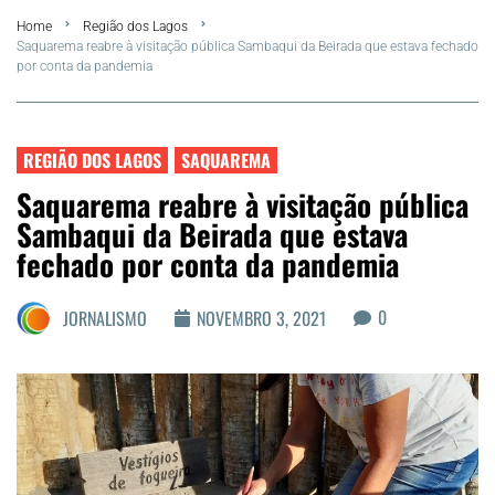
Home
Região dos Lagos
FLA Araru 2026
Saquarema reabre à visitação pública Sambaqui da Beirada que estava fechado
por conta da pandemia
Araruama
Região dos Lagos
REGIÃO DOS LAGOS
SAQUAREMA
Saquarema reabre à visitação pública
Agenda Cultural
Sambaqui da Beirada que estava
fechado por conta da pandemia
Colunistas
0
JORNALISMO
NOVEMBRO 3, 2021
Matérias Exclusivas