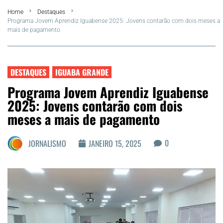
Home
Destaques
FLA Araru 2026
Programa Jovem Aprendiz Iguabense 2025: Jovens contarão com dois meses a
mais de pagamento
Araruama
Região dos Lagos
DESTAQUES
IGUABA GRANDE
Programa Jovem Aprendiz Iguabense
Agenda Cultural
2025: Jovens contarão com dois
meses a mais de pagamento
Colunistas
0
JORNALISMO
JANEIRO 15, 2025
Matérias Exclusivas