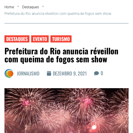
Home
Destaques
Summer
Prefeitura do Rio anuncia réveillon com queima de fogos sem show
Araruama
DESTAQUES
EVENTO
TURISMO
Região dos Lagos
Prefeitura do Rio anuncia réveillon
com queima de fogos sem show
Agenda Cultural
0
JORNALISMO
DEZEMBRO 9, 2021
Colunistas
Matérias Exclusivas