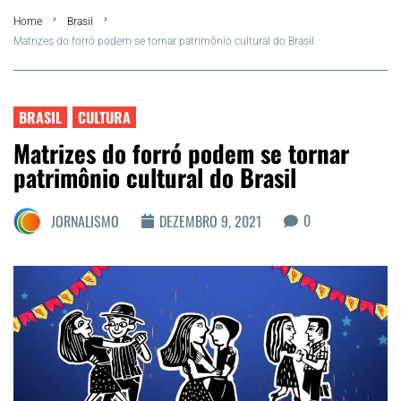
Home
Brasil
FLA Araru 2026
Matrizes do forró podem se tornar patrimônio cultural do Brasil
Araruama
BRASIL
CULTURA
Região dos Lagos
Matrizes do forró podem se tornar
patrimônio cultural do Brasil
Agenda Cultural
0
JORNALISMO
DEZEMBRO 9, 2021
Colunistas
Matérias Exclusivas