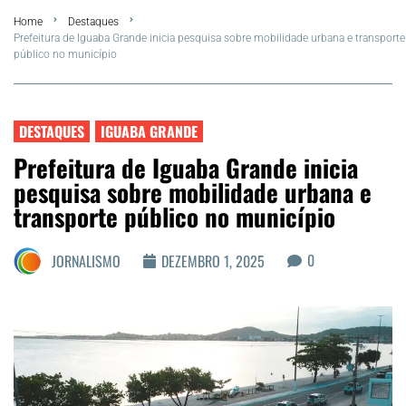
Home
Destaques
FLA Araru 2026
Prefeitura de Iguaba Grande inicia pesquisa sobre mobilidade urbana e transporte
público no município
Araruama
Região dos Lagos
DESTAQUES
IGUABA GRANDE
Prefeitura de Iguaba Grande inicia
Agenda Cultural
pesquisa sobre mobilidade urbana e
transporte público no município
Colunistas
0
JORNALISMO
DEZEMBRO 1, 2025
Matérias Exclusivas