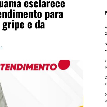
ruama esclarece
endimento para
P
 gripe e da
A
2
“
0
e
C
p
C
c
5
u