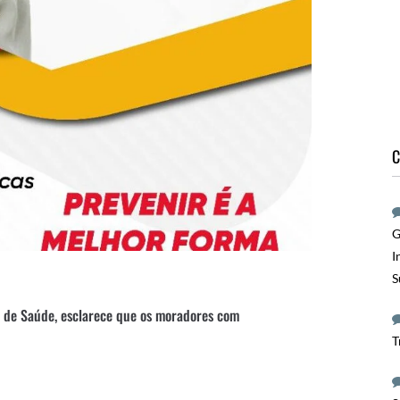
C
G
I
S
a de Saúde, esclarece que os moradores com
T