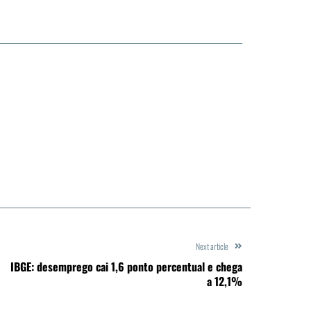
Next article
IBGE: desemprego cai 1,6 ponto percentual e chega
a 12,1%