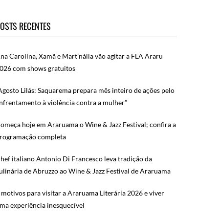
OSTS RECENTES
na Carolina, Xamã e Mart’nália vão agitar a FLA Araru
026 com shows gratuitos
Agosto Lilás: Saquarema prepara mês inteiro de ações pelo
nfrentamento à violência contra a mulher”
omeça hoje em Araruama o Wine & Jazz Festival; confira a
rogramação completa
hef italiano Antonio Di Francesco leva tradição da
ulinária de Abruzzo ao Wine & Jazz Festival de Araruama
 motivos para visitar a Araruama Literária 2026 e viver
ma experiência inesquecível