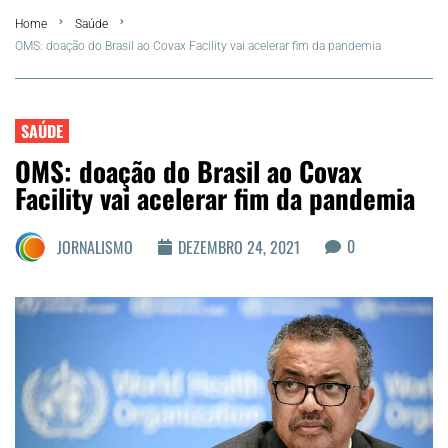
Home
Saúde
Summer
OMS: doação do Brasil ao Covax Facility vai acelerar fim da pandemia
Araruama
SAÚDE
Região dos Lagos
OMS: doação do Brasil ao Covax
Facility vai acelerar fim da pandemia
Agenda Cultural
0
JORNALISMO
DEZEMBRO 24, 2021
Colunistas
Matérias Exclusivas