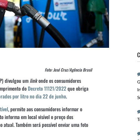
C
Foto: José Cruz/Agência Brasil
SP) divulgou um
link
onde os consumidores
G
cumprimento do
Decreto 11121/2022
que obriga
I
brados por litro no dia 22 de junho
.
S
ível
, permite aos consumidores informar o
to informa em local visível o preço dos
T
o atual. Também será possível enviar uma foto