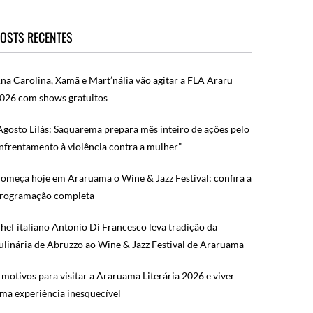
OSTS RECENTES
na Carolina, Xamã e Mart’nália vão agitar a FLA Araru
026 com shows gratuitos
Agosto Lilás: Saquarema prepara mês inteiro de ações pelo
nfrentamento à violência contra a mulher”
omeça hoje em Araruama o Wine & Jazz Festival; confira a
rogramação completa
hef italiano Antonio Di Francesco leva tradição da
ulinária de Abruzzo ao Wine & Jazz Festival de Araruama
 motivos para visitar a Araruama Literária 2026 e viver
ma experiência inesquecível