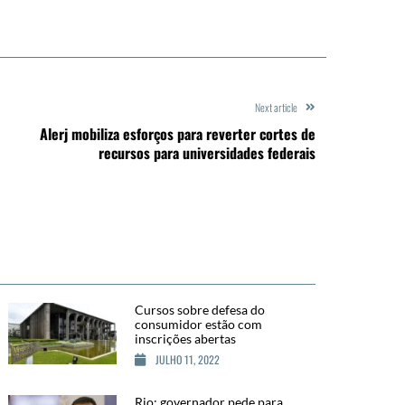
Next article
Alerj mobiliza esforços para reverter cortes de
recursos para universidades federais
Cursos sobre defesa do
consumidor estão com
inscrições abertas
JULHO 11, 2022
Rio: governador pede para