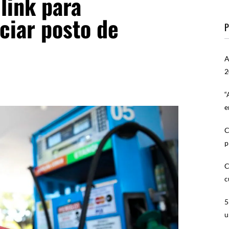
 link para
iar posto de
P
A
2
“
e
C
p
C
c
5
u