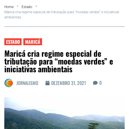
Home
Estado
FLA Araru 2026
Maricá cria regime especial de tributação para “moedas verdes” e iniciativas
ambientais
Araruama
Região dos Lagos
ESTADO
MARICÁ
Maricá cria regime especial de
Agenda Cultural
tributação para “moedas verdes” e
iniciativas ambientais
Colunistas
0
JORNALISMO
DEZEMBRO 31, 2021
Matérias Exclusivas