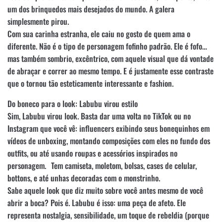
um dos brinquedos mais desejados do mundo. A galera
simplesmente pirou.
Com sua carinha estranha, ele caiu no gosto de quem ama o
diferente. Não é o tipo de personagem fofinho padrão. Ele é fofo…
mas também sombrio, excêntrico, com aquele visual que dá vontade
de abraçar e correr ao mesmo tempo. E é justamente esse contraste
que o tornou tão esteticamente interessante e fashion.
Do boneco para o look: Labubu virou estilo
Sim, Labubu virou look. Basta dar uma volta no TikTok ou no
Instagram que você vê: influencers exibindo seus bonequinhos em
vídeos de unboxing, montando composições com eles no fundo dos
outfits, ou até usando roupas e acessórios inspirados no
personagem. Tem camiseta, moletom, bolsas, cases de celular,
bottons, e até unhas decoradas com o monstrinho.
Sabe aquele look que diz muito sobre você antes mesmo de você
abrir a boca? Pois é. Labubu é isso: uma peça de afeto. Ele
representa nostalgia, sensibilidade, um toque de rebeldia (porque