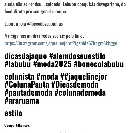
ainda não se rendeu… cuidado: Labubu conquista devagarinho, do
feed direto pro seu guarda-roupa.
Labubu loja @becodascapinhas
Me siga nas minhas redes sociais pelo link .
https://instagram.com/jaquelinejorof?igshid=67bhgm6khgge
dicasdajaque #alemdoseuestilo
#labubu #moda2025 #bonecolabubu
colunista #moda ##jaquelinejor
#ColunaPauta #Dicasdemoda
#pautademoda #colunademoda
#araruama
estilo
Compartilhe isso: