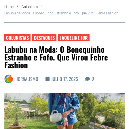
Home
Colunistas
Summer
Labubu na Moda: O Bonequinho Estranho e Fofo. Que Virou Febre Fashion
Araruama
COLUNISTAS
DESTAQUES
JAQUELINE JOR
Região dos Lagos
Labubu na Moda: O Bonequinho
Estranho e Fofo. Que Virou Febre
Agenda Cultural
Fashion
Colunistas
0
JORNALISMO
JULHO 17, 2025
Matérias Exclusivas