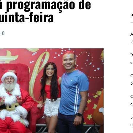
á programação de
uinta-feira
P
0
A
2
“
e
C
p
C
c
5
u