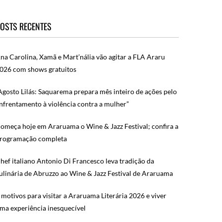
OSTS RECENTES
na Carolina, Xamã e Mart’nália vão agitar a FLA Araru
026 com shows gratuitos
Agosto Lilás: Saquarema prepara mês inteiro de ações pelo
nfrentamento à violência contra a mulher”
omeça hoje em Araruama o Wine & Jazz Festival; confira a
rogramação completa
hef italiano Antonio Di Francesco leva tradição da
ulinária de Abruzzo ao Wine & Jazz Festival de Araruama
 motivos para visitar a Araruama Literária 2026 e viver
ma experiência inesquecível