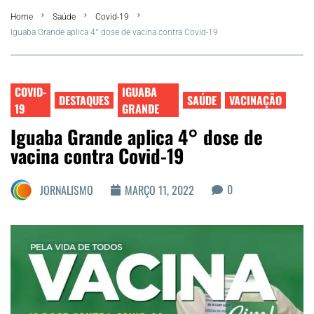
Home
Saúde
Covid-19
FLA Araru 2026
Iguaba Grande aplica 4° dose de vacina contra Covid-19
Araruama
COVID-
IGUABA
Região dos Lagos
DESTAQUES
SAÚDE
VACINAÇÃO
19
GRANDE
Iguaba Grande aplica 4° dose de
Agenda Cultural
vacina contra Covid-19
Colunistas
0
JORNALISMO
MARÇO 11, 2022
Matérias Exclusivas