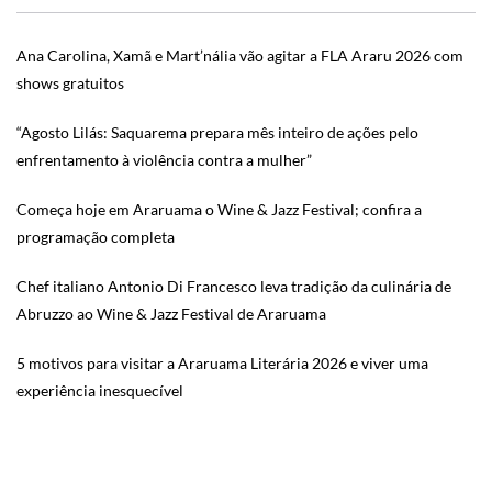
Ana Carolina, Xamã e Mart’nália vão agitar a FLA Araru 2026 com
shows gratuitos
“Agosto Lilás: Saquarema prepara mês inteiro de ações pelo
enfrentamento à violência contra a mulher”
Começa hoje em Araruama o Wine & Jazz Festival; confira a
programação completa
Chef italiano Antonio Di Francesco leva tradição da culinária de
Abruzzo ao Wine & Jazz Festival de Araruama
5 motivos para visitar a Araruama Literária 2026 e viver uma
experiência inesquecível