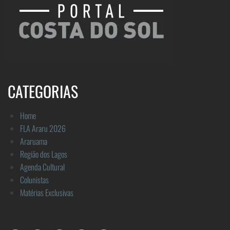
CATEGORIAS
Home
FLA Araru 2026
Araruama
Região dos Lagos
Agenda Cultural
Colunistas
Matérias Exclusivas