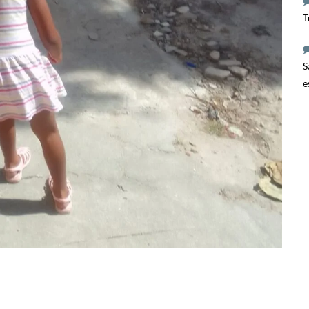
T
S
e