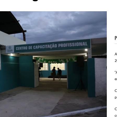
P
A
2
“
e
C
p
C
c