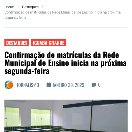
Home
Destaques
FLA Araru 2026
Confirmação de matrículas da Rede Municipal de Ensino inicia na próxima
segunda-feira
Araruama
Região dos Lagos
DESTAQUES
IGUABA GRANDE
Confirmação de matrículas da Rede
Agenda Cultural
Municipal de Ensino inicia na próxima
segunda-feira
Colunistas
0
JORNALISMO
JANEIRO 29, 2025
Matérias Exclusivas