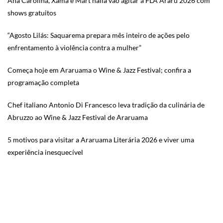
Ana Carolina, Xamã e Mart’nália vão agitar a FLA Araru 2026 com
shows gratuitos
“Agosto Lilás: Saquarema prepara mês inteiro de ações pelo
enfrentamento à violência contra a mulher”
Começa hoje em Araruama o Wine & Jazz Festival; confira a
programação completa
Chef italiano Antonio Di Francesco leva tradição da culinária de
Abruzzo ao Wine & Jazz Festival de Araruama
5 motivos para visitar a Araruama Literária 2026 e viver uma
experiência inesquecível