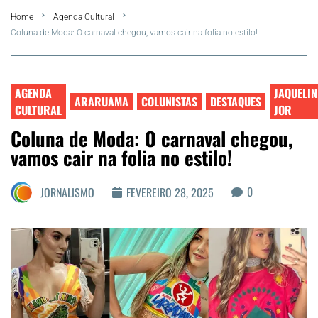
Home
Agenda Cultural
FLA Araru 2026
Coluna de Moda: O carnaval chegou, vamos cair na folia no estilo!
Araruama
AGENDA
JAQUELIN
Região dos Lagos
ARARUAMA
COLUNISTAS
DESTAQUES
CULTURAL
JOR
Coluna de Moda: O carnaval chegou,
Agenda Cultural
vamos cair na folia no estilo!
Colunistas
0
JORNALISMO
FEVEREIRO 28, 2025
Matérias Exclusivas