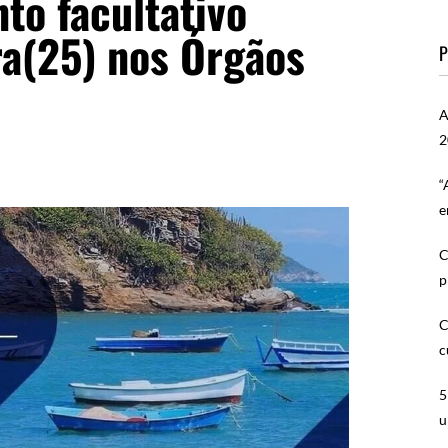
to facultativo
ra(25) nos Órgãos
P
A
2
“
e
C
p
C
c
5
u