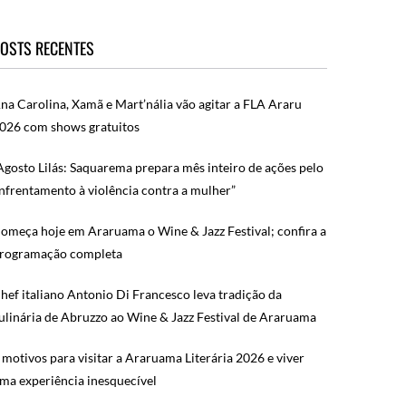
OSTS RECENTES
na Carolina, Xamã e Mart’nália vão agitar a FLA Araru
026 com shows gratuitos
Agosto Lilás: Saquarema prepara mês inteiro de ações pelo
nfrentamento à violência contra a mulher”
omeça hoje em Araruama o Wine & Jazz Festival; confira a
rogramação completa
hef italiano Antonio Di Francesco leva tradição da
ulinária de Abruzzo ao Wine & Jazz Festival de Araruama
 motivos para visitar a Araruama Literária 2026 e viver
ma experiência inesquecível