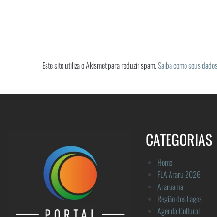
Este site utiliza o Akismet para reduzir spam.
Saiba como seus dados
CATEGORIAS
Home
FLA Araru 2026
Araruama
Região dos Lagos
Agenda Cultural