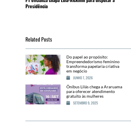
PT oficializa chapa Lula-Alckmin para disputar a
Presidência
Related Posts
Do papel ao propósito:
Empreendedorismo feminino
transforma papelaria criativa
em negócio
JUNHO 7, 2026
Ônibus Lilás chega a Araruama
para oferecer atendimento
gratuito às mulheres
SETEMBRO 9, 2025