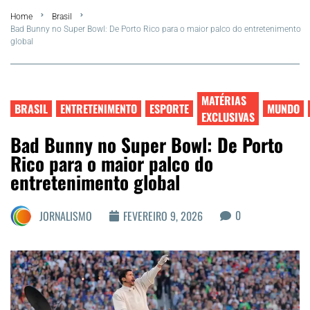
Home
Brasil
Summer
Bad Bunny no Super Bowl: De Porto Rico para o maior palco do entretenimento
global
Araruama
Região dos Lagos
MATÉRIAS
BRASIL
ENTRETENIMENTO
ESPORTE
MUNDO
EXCLUSIVAS
Agenda Cultural
Bad Bunny no Super Bowl: De Porto
Rico para o maior palco do
Colunistas
entretenimento global
Matérias Exclusivas
0
JORNALISMO
FEVEREIRO 9, 2026