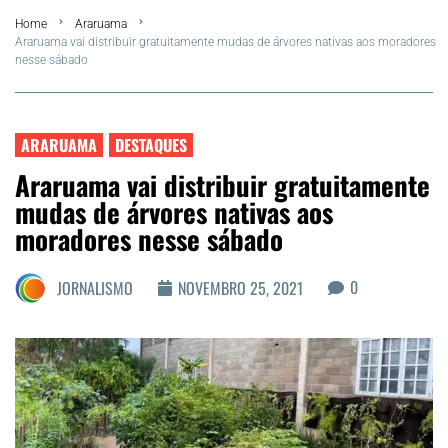
Home
Araruama
Summer
Araruama vai distribuir gratuitamente mudas de árvores nativas aos moradores
nesse sábado
Araruama
Região dos Lagos
ARARUAMA
DESTAQUES
Araruama vai distribuir gratuitamente
Agenda Cultural
mudas de árvores nativas aos
moradores nesse sábado
Colunistas
0
JORNALISMO
NOVEMBRO 25, 2021
Matérias Exclusivas