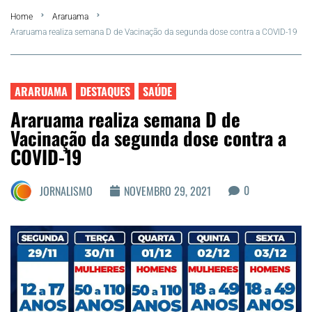
Home
Araruama
FLA Araru 2026
Araruama realiza semana D de Vacinação da segunda dose contra a COVID-19
Araruama
ARARUAMA
DESTAQUES
SAÚDE
Região dos Lagos
Araruama realiza semana D de
Vacinação da segunda dose contra a
Agenda Cultural
COVID-19
Colunistas
0
JORNALISMO
NOVEMBRO 29, 2021
Matérias Exclusivas