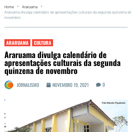
Home
Araruama
FLA Araru 2026
Araruama divulga calendário de apresentações culturais da segunda quinzena de
novembro
Araruama
Região dos Lagos
ARARUAMA
CULTURA
Araruama divulga calendário de
Agenda Cultural
apresentações culturais da segunda
quinzena de novembro
Colunistas
0
JORNALISMO
NOVEMBRO 19, 2021
Matérias Exclusivas