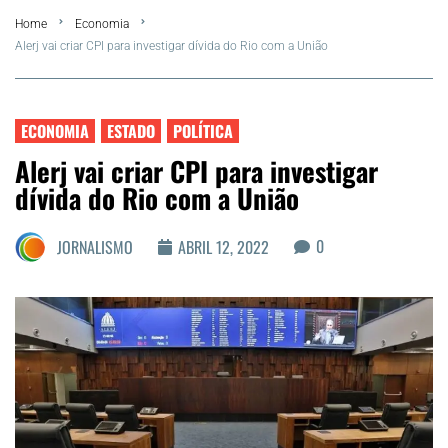
Home
Economia
FLA Araru 2026
Alerj vai criar CPI para investigar dívida do Rio com a União
Araruama
ECONOMIA
ESTADO
POLÍTICA
Região dos Lagos
Alerj vai criar CPI para investigar
dívida do Rio com a União
Agenda Cultural
0
JORNALISMO
ABRIL 12, 2022
Colunistas
Matérias Exclusivas