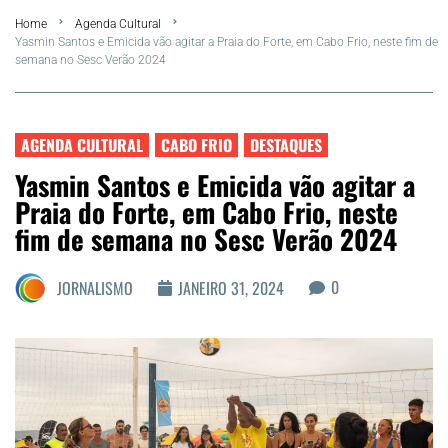
Home
Agenda Cultural
FLA Araru 2026
Yasmin Santos e Emicida vão agitar a Praia do Forte, em Cabo Frio, neste fim de
semana no Sesc Verão 2024
Araruama
Região dos Lagos
AGENDA CULTURAL
CABO FRIO
DESTAQUES
Yasmin Santos e Emicida vão agitar a
Agenda Cultural
Praia do Forte, em Cabo Frio, neste
fim de semana no Sesc Verão 2024
Colunistas
0
JORNALISMO
JANEIRO 31, 2024
Matérias Exclusivas