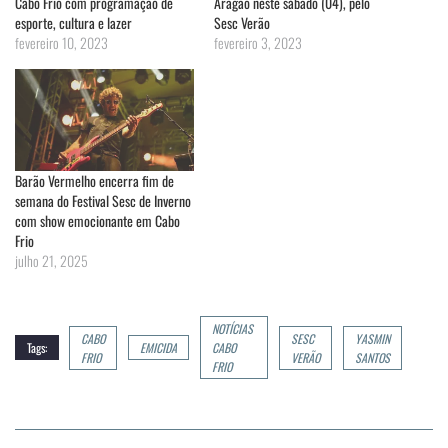
Cabo Frio com programação de
Aragão neste sábado (04), pelo
esporte, cultura e lazer
Sesc Verão
fevereiro 10, 2023
fevereiro 3, 2023
Barão Vermelho encerra fim de
semana do Festival Sesc de Inverno
com show emocionante em Cabo
Frio
julho 21, 2025
NOTÍCIAS
CABO
SESC
YASMIN
Tags:
EMICIDA
CABO
FRIO
VERÃO
SANTOS
FRIO