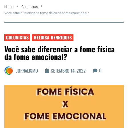
Home
Colunistas
FLA Araru 2026
Você sabe diferenciar a fome física da fome emocional?
Araruama
COLUNISTAS
HELOISA HENRIQUES
Região dos Lagos
Você sabe diferenciar a fome física
da fome emocional?
Agenda Cultural
0
JORNALISMO
SETEMBRO 14, 2022
Colunistas
Matérias Exclusivas