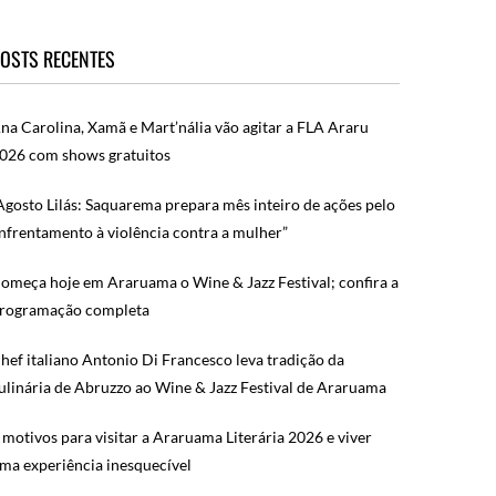
OSTS RECENTES
na Carolina, Xamã e Mart’nália vão agitar a FLA Araru
026 com shows gratuitos
Agosto Lilás: Saquarema prepara mês inteiro de ações pelo
nfrentamento à violência contra a mulher”
omeça hoje em Araruama o Wine & Jazz Festival; confira a
rogramação completa
hef italiano Antonio Di Francesco leva tradição da
ulinária de Abruzzo ao Wine & Jazz Festival de Araruama
 motivos para visitar a Araruama Literária 2026 e viver
ma experiência inesquecível