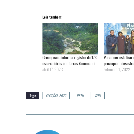
Leia também:
Greenpeace informa registro de 176
Vera quer estatizar
escavadeiras em terras Yanomami
provoquem desastre
abril 17, 2023
setembro 1, 2022
Tags:
ELEIÇÕES 2022
PSTU
VERA