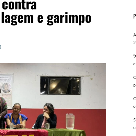
 contra
ilagem e garimpo
P
A
2
0
“
e
C
p
C
c
5
u