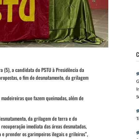
C
a (5), a candidata do PSTU à Presidência da
propostas, o fim do desmatamento, da grilagem
G
I
S
as madeireiras que fazem queimadas, além de
desmatamento, da grilagem de terra e do
T
 recuperação imediata das áreas desmatadas,
e prender os garimpeiros ilegais e grileiros”,