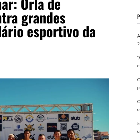
ar: Orla de
tra grandes
P
ário esportivo da
A
2
“
e
C
p
C
c
5
u