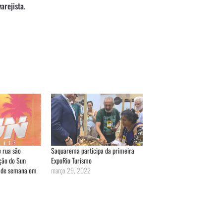
arejista.
e rua são
Saquarema participa da primeira
ção do Sun
ExpoRio Turismo
m de semana em
março 29, 2022