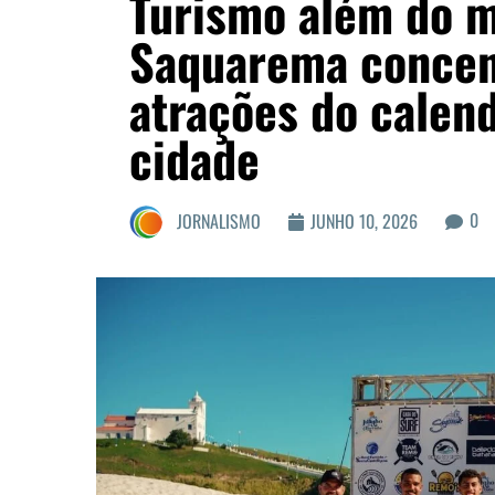
Turismo além do m
Saquarema concen
atrações do calend
cidade
0
JORNALISMO
JUNHO 10, 2026