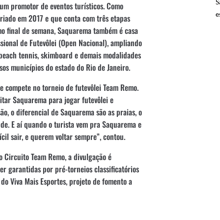
S
 um promotor de eventos turísticos. Como
e
criado em 2017 e que conta com três etapas
imo final de semana, Saquarema também é casa
sional de Futevôlei (Open Nacional), ampliando
a, beach tennis, skimboard e demais modalidades
sos municípios do estado do Rio de Janeiro.
e compete no torneio de futevôlei Team Remo.
itar Saquarema para jogar futevôlei e
são, o diferencial de Saquarema são as praias, o
e. E aí quando o turista vem pra Saquarema e
cil sair, e querem voltar sempre”, contou.
o Circuito Team Remo, a divulgação é
er garantidas por pré-torneios classificatórios
 do Viva Mais Esportes, projeto de fomento a