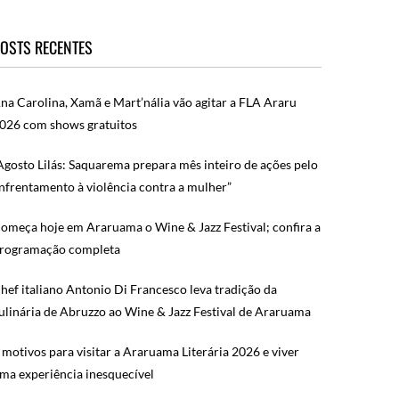
OSTS RECENTES
na Carolina, Xamã e Mart’nália vão agitar a FLA Araru
026 com shows gratuitos
Agosto Lilás: Saquarema prepara mês inteiro de ações pelo
nfrentamento à violência contra a mulher”
omeça hoje em Araruama o Wine & Jazz Festival; confira a
rogramação completa
hef italiano Antonio Di Francesco leva tradição da
ulinária de Abruzzo ao Wine & Jazz Festival de Araruama
 motivos para visitar a Araruama Literária 2026 e viver
ma experiência inesquecível