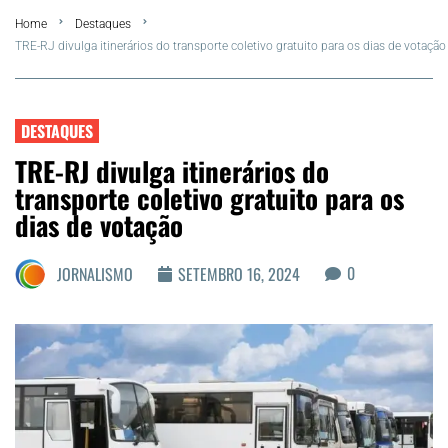
Home
Destaques
Summer
TRE-RJ divulga itinerários do transporte coletivo gratuito para os dias de votação
Araruama
DESTAQUES
Região dos Lagos
TRE-RJ divulga itinerários do
transporte coletivo gratuito para os
Agenda Cultural
dias de votação
Colunistas
0
JORNALISMO
SETEMBRO 16, 2024
Matérias Exclusivas