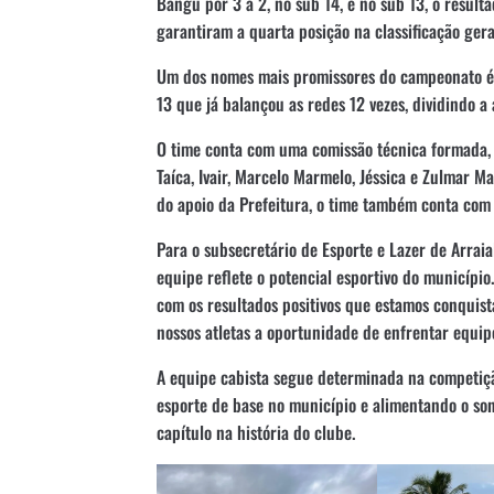
Bangu por 3 a 2, no sub 14, e no sub 13, o resultad
garantiram a quarta posição na classificação ger
Um dos nomes mais promissores do campeonato é 
13 que já balançou as redes 12 vezes, dividindo a
O time conta com uma comissão técnica formada, n
Taíca, Ivair, Marcelo Marmelo, Jéssica e Zulmar M
do apoio da Prefeitura, o time também conta com
Para o subsecretário de Esporte e Lazer de Arrai
equipe reflete o potencial esportivo do município.
com os resultados positivos que estamos conquista
nossos atletas a oportunidade de enfrentar equipe
A equipe cabista segue determinada na competição
esporte de base no município e alimentando o so
capítulo na história do clube.