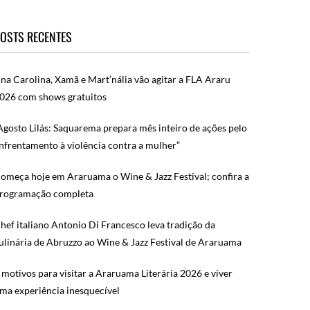
OSTS RECENTES
na Carolina, Xamã e Mart’nália vão agitar a FLA Araru
026 com shows gratuitos
Agosto Lilás: Saquarema prepara mês inteiro de ações pelo
nfrentamento à violência contra a mulher”
omeça hoje em Araruama o Wine & Jazz Festival; confira a
rogramação completa
hef italiano Antonio Di Francesco leva tradição da
ulinária de Abruzzo ao Wine & Jazz Festival de Araruama
 motivos para visitar a Araruama Literária 2026 e viver
ma experiência inesquecível