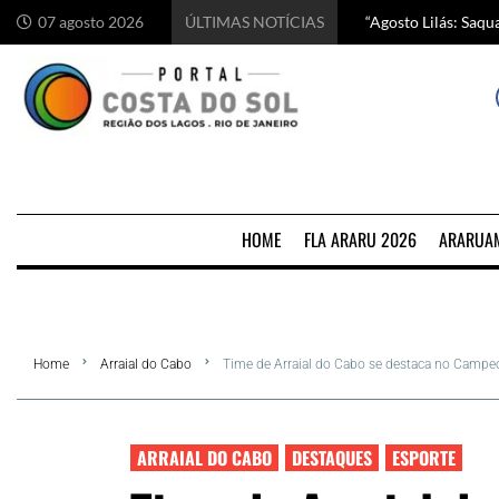
“Agosto Lilás: Saq
Começa hoje em Ara
Chef italiano Anton
5 motivos para visi
07 agosto 2026
ÚLTIMAS NOTÍCIAS
HOME
FLA ARARU 2026
ARARUA
Home
Arraial do Cabo
Time de Arraial do Cabo se destaca no Campe
ARRAIAL DO CABO
DESTAQUES
ESPORTE