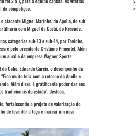
o foi 2 a 1, para a equipe cabista. As vitórias
S
al da competição.
e
o atacante Miguel Marinho, do Apollo, do sub
 artilharia com Miguel da Costa, do Resende.
as categorias sub-13 e sub-14, por Toninho,
assa e pelo presidente Cristiano Pimentel. Além
 um auxílio da empresa Wagner Sports.
al do Cabo, Eduardo Garcia, o desempenho da
 “Fico muito feliz com o retorno do Apollo e
ndo. Além disso, é gratificante poder dar aos
s tradicionais do estado”, destaca.
, fortalecendo o projeto de valorização do
nho de levantar a taça e marcar um novo