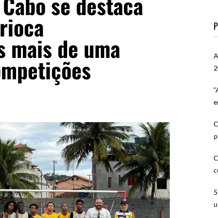
 Cabo se destaca
rioca
P
s mais de uma
A
ompetições
2
“
e
C
p
C
c
5
u