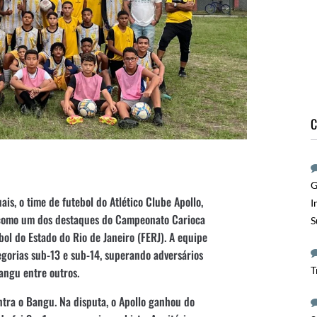
C
G
s, o time de futebol do Atlético Clube Apollo,
I
o como um dos destaques do Campeonato Carioca
S
ol do Estado do Rio de Janeiro (FERJ). A equipe
egorias sub-13 e sub-14, superando adversários
T
angu entre outros.
ontra o Bangu. Na disputa, o Apollo ganhou do