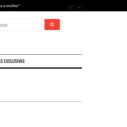
ra a mulher”
estival de Araruama
AS EXCLUSIVAS
e