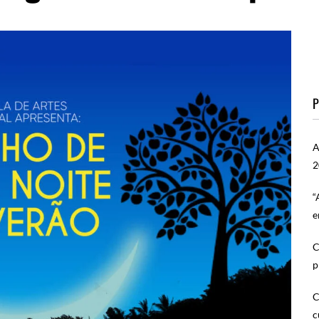
P
A
2
“
e
C
p
C
c