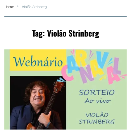
Home
Violão Strinberg
FLA Araru 2026
Araruama
Tag:
Violão Strinberg
Região dos Lagos
Agenda Cultural
Colunistas
Matérias Exclusivas