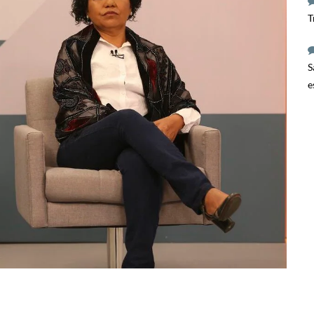
T
S
e