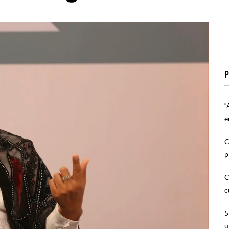
P
“
e
C
p
C
c
5
u