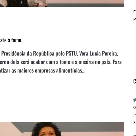
F
P
bate à fome
à Presidência da República pelo PSTU, Vera Lucia Pereira,
verno dela será acabar com a fome e a miséria no país. Para
atizar as maiores empresas alimentícias...
C
G
I
S