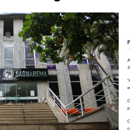
P
A
2
“
e
C
p
C
c