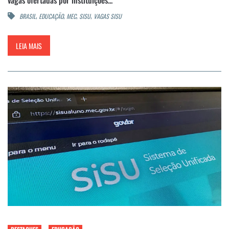
vagas ofertadas por instituições...
,
,
,
,
BRASIL
EDUCAÇÃO
MEC
SISU
VAGAS SISU
LEIA MAIS