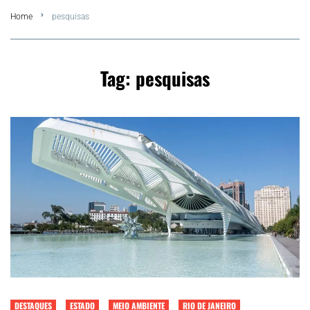
Home
pesquisas
FLA Araru 2026
Araruama
Tag:
pesquisas
Região dos Lagos
Agenda Cultural
Colunistas
Matérias Exclusivas
DESTAQUES
ESTADO
MEIO AMBIENTE
RIO DE JANEIRO