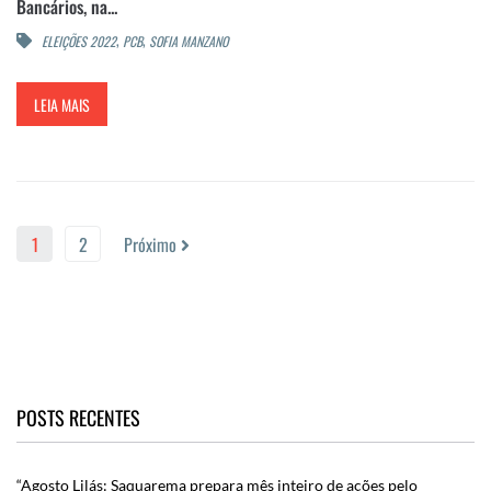
Bancários, na...
,
,
ELEIÇÕES 2022
PCB
SOFIA MANZANO
LEIA MAIS
1
2
Próximo
POSTS RECENTES
“Agosto Lilás: Saquarema prepara mês inteiro de ações pelo