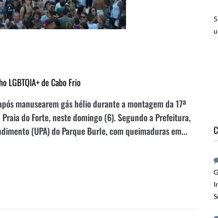
5
u
lho LGBTQIA+ de Cabo Frio
s após manusearem gás hélio durante a montagem da 17ª
 Praia do Forte, neste domingo (6). Segundo a Prefeitura,
C
ndimento (UPA) do Parque Burle, com queimaduras em...
G
I
S