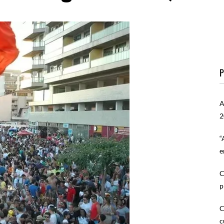
P
A
2
“
e
C
p
C
c