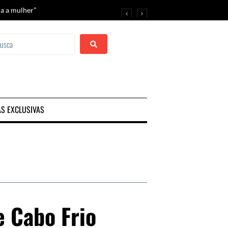
ra a mulher”
estival de Araruama
AS EXCLUSIVAS
 Cabo Frio