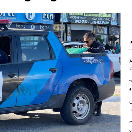
P
A
2
“
e
C
p
C
c