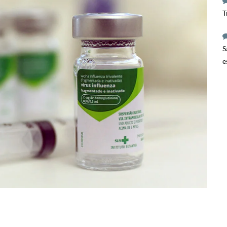
T
S
e