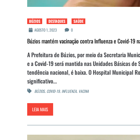
BÚZIOS
DESTAQUES
SAÚDE
AGOSTO 1, 2023
0
Búzios mantém vacinação contra Influenza e Covid-19 
A Prefeitura de Búzios, por meio da Secretaria Muni
e a Covid-19 será mantida nas Unidades Básicas de
tendência nacional, é baixa. O Hospital Municipal
significativo...
,
,
,
BÚZIOS
COVID-19
INFLUENZA
VACINA
LEIA MAIS