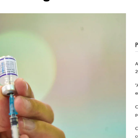
P
A
2
“
e
C
p
C
c